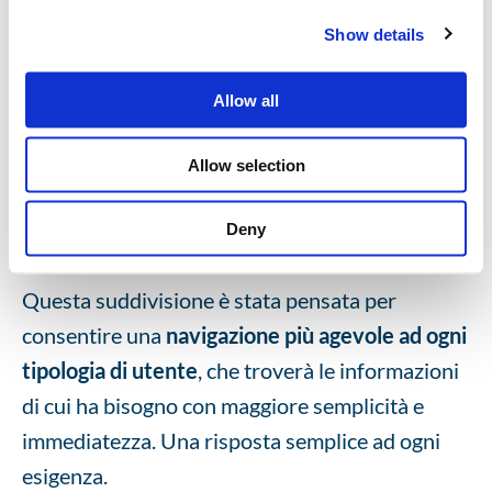
Show details
Tutte le informazioni e i dati legati a finance,
corporate governance e investor relations
Allow all
hanno ora una loro indipendenza rispetto al
mondo dei servizi offerti dal Gruppo e sono
Allow selection
sempre disponibili all’indirizzo
ir.servizitaliagroup.com
.
Deny
Questa suddivisione è stata pensata per
consentire una
navigazione più agevole ad ogni
tipologia di utente
, che troverà le informazioni
di cui ha bisogno con maggiore semplicità e
immediatezza. Una risposta semplice ad ogni
esigenza.