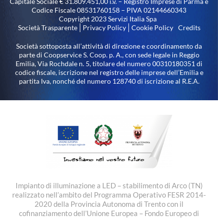
Capitale Sociale € 31.809.451,00 i.v. – Registro Imprese di Parma e
Codice Fiscale 08531760158 – PIVA 02144660343
Copyright 2023 Servizi Italia Spa
Società Trasparente
Privacy Policy
Cookie Policy
Credits
Società sottoposta all’attività di direzione e coordinamento da
parte di Coopservice S. Coop. p. A., con sede legale in Reggio
Emilia, Via Rochdale n. 5, titolare del numero 00310180351 di
codice fiscale, iscrizione nel registro delle imprese dell’Emilia e
partita Iva, nonché del numero 128740 di iscrizione al R.E.A.
Impianto di illuminazione a LED – stabilimento di Arco (TN)
realizzato nell’ambito del Programma Operativo FESR 2014-
2020 della Provincia Autonoma di Trento con il
cofinanziamento dell’Unione Europea – Fondo Europeo di