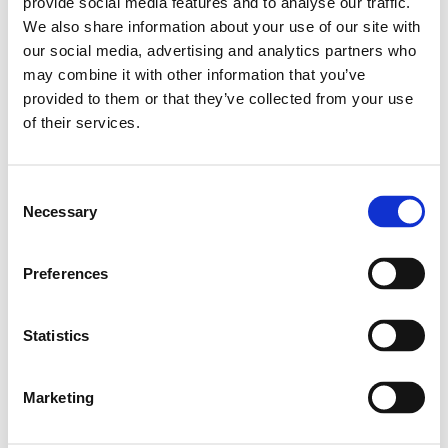
Infine, il terzo “SI” è per l’
innovazione
, vista non
provide social media features and to analyse our traffic.
We also share information about your use of our site with
soltanto come l’adozione di nuove tecnologie
our social media, advertising and analytics partners who
sempre più performanti, ma soprattutto come
may combine it with other information that you’ve
la proposta di nuove soluzioni, nuovi modelli di
provided to them or that they’ve collected from your use
of their services.
sanità in cui la tecnologia venga posta prima di
tutto al servizio delle persone, per migliorare
concretamente la loro vita.
Consent
Necessary
Selection
Preferences
Statistics
Un’ulteriore novità derivante dal rebranding è
la separazione del
sito
principale da quello
Marketing
dedicato agli investitori
, che trovano ora uno
spazio totalmente dedicato alle loro esigenze.