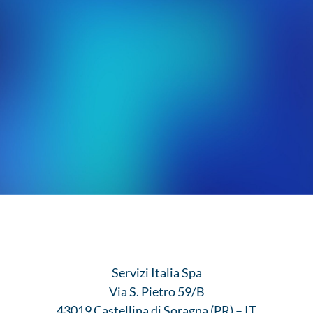
Il futuro dei servizi sanitari si costruisce
Servizi Italia Spa
Via S. Pietro 59/B
43019 Castellina di Soragna (PR) – IT