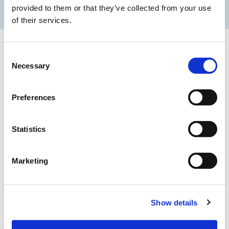
provided to them or that they’ve collected from your use
of their services.
Consent
Necessary
Selection
Preferences
Diverse competenze, un unico obiettivo:
garantire qualità e sicurezza nei servizi sanitari.
Statistics
Produzione e stabilimenti
Marketing
Lavanderie industriali e centrali di
sterilizzazione.
Show details
Servizio
Gestione, movimentazione e distribuzione