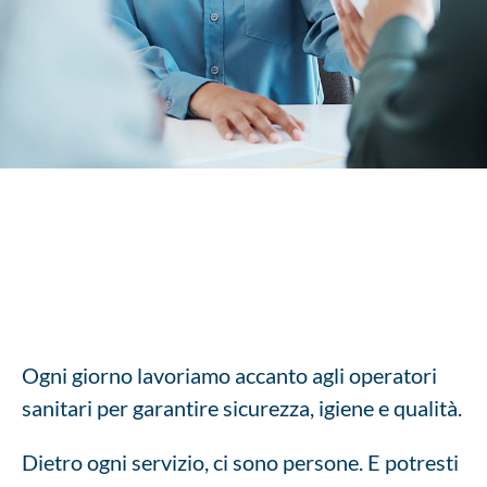
Costruiamo il tuo futuro, ogni giorno
Ogni giorno lavoriamo accanto agli operatori
sanitari per garantire sicurezza, igiene e qualità.
Dietro ogni servizio, ci sono persone. E potresti