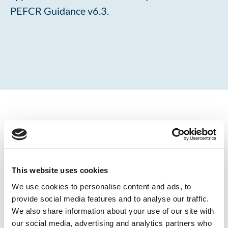
PEFCR Guidance v6.3.
This website uses cookies
La fase di valutazione dell’impatto ambientale è
We use cookies to personalise content and ads, to
stata eseguita su tutte le categorie d’impatto e
provide social media features and to analyse our traffic.
sono stati calcolati sia i risultati caratterizzati,
We also share information about your use of our site with
che i risultati normalizzati e pesati. Di seguito la
our social media, advertising and analytics partners who