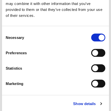
classe prestazionale di ogni stabilimento
may combine it with other information that you’ve
provided to them or that they’ve collected from your use
oggetto dello studio e la classe prestazionale
of their services.
ponderata dello stabilimento medio di Servizi
Italia.
Consent
Necessary
Selection
N
Preferences
STABILIMENTI
Statistics
Single score (Pt)
Marketing
Soglia classe A
Classe prestazionale
Show details
1