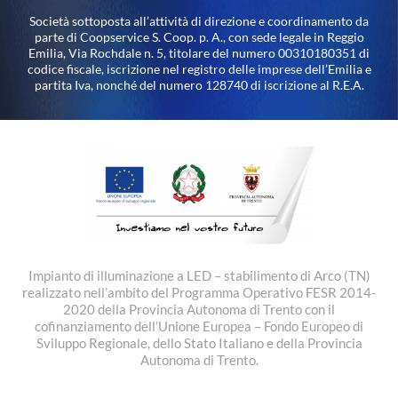
Società sottoposta all’attività di direzione e coordinamento da
parte di Coopservice S. Coop. p. A., con sede legale in Reggio
Emilia, Via Rochdale n. 5, titolare del numero 00310180351 di
codice fiscale, iscrizione nel registro delle imprese dell’Emilia e
partita Iva, nonché del numero 128740 di iscrizione al R.E.A.
Impianto di illuminazione a LED – stabilimento di Arco (TN)
realizzato nell’ambito del Programma Operativo FESR 2014-
2020 della Provincia Autonoma di Trento con il
cofinanziamento dell’Unione Europea – Fondo Europeo di
Sviluppo Regionale, dello Stato Italiano e della Provincia
Autonoma di Trento.