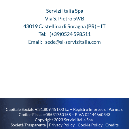
Servizi Italia Spa
Via S. Pietro 59/B
43019 Castellina di Soragna (PR) – IT
Tel:
(+39)0524 598511
Email:
sede@si-servizitalia.com
Capitale Sociale € 31.809.451,00 i.v. – Registro Imprese di Parma e
Codice Fiscale 08531760158 – PIVA 02144660343
Copyright 2023 Servizi Italia Spa
Società Trasparente
Privacy Policy
Cookie Policy
Credits