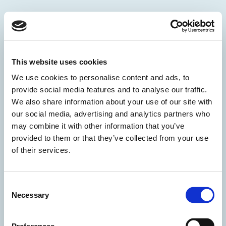
Quando si opera in contesti come gli ospedali, e
in particolare le sale operatorie, c’è un’esigenza
This website uses cookies
fondamentale che non si può trascurare:
We use cookies to personalise content and ads, to
tutelare
sia la
sicurezza degli operatori
che
provide social media features and to analyse our traffic.
We also share information about your use of our site with
quella
delle persone assistite
, senza trascurare
our social media, advertising and analytics partners who
il
comfort
e la
funzionalità
di chi deve indossare
may combine it with other information that you’ve
per lungo tempo dispositivi come i camici.
provided to them or that they’ve collected from your use
of their services.
Un’altra esigenza prioritaria è la necessità di
superare l’uso di materiali monouso
,
Consent
privilegiando tessuti riutilizzabili con l’obiettivo
Necessary
Selection
di ridurre l’impatto sull’ambiente.