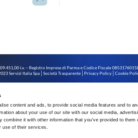
.809.451,00 i.v. – Registro Imprese di Parma e Codice Fiscale 08531760
023 Servizi Italia Spa
Società Trasparente
Privacy Policy
Cookie Poli
tà di direzione e coordinamento da parte di Coopservice S. Coop. p. A., con
el numero 00310180351 di codice fiscale, iscrizione nel registro delle impr
s
nonché del numero 128740 di iscrizione al R.E.A.
ise content and ads, to provide social media features and to an
rmation about your use of our site with our social media, advertis
 combine it with other information that you’ve provided to them o
 use of their services.
i illuminazione a LED – stabilimento di Arco (TN) realizzato nell’
i Trento con il cofinanziamento dell’Unione Europea – Fondo Europeo 