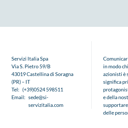
Servizi Italia Spa
Comunicar
Via S. Pietro 59/B
in modo chi
43019 Castellina di Soragna
azionisti è
(PR) – IT
significa p
Tel:
(+39)0524 598511
protagonist
Email:
sede@si-
e della nos
servizitalia.com
supportare 
delle perso