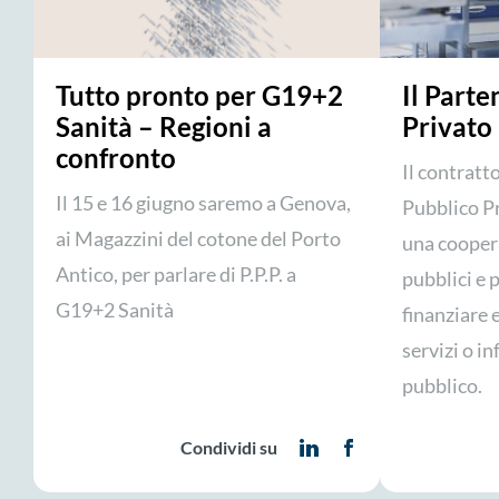
Tutto pronto per G19+2
Il Parte
Sanità – Regioni a
Privato 
confronto
Il contratt
Il 15 e 16 giugno saremo a Genova,
Pubblico P
ai Magazzini del cotone del Porto
una cooper
Antico, per parlare di P.P.P. a
pubblici e p
G19+2 Sanità
finanziare 
servizi o i
pubblico.
Condividi su