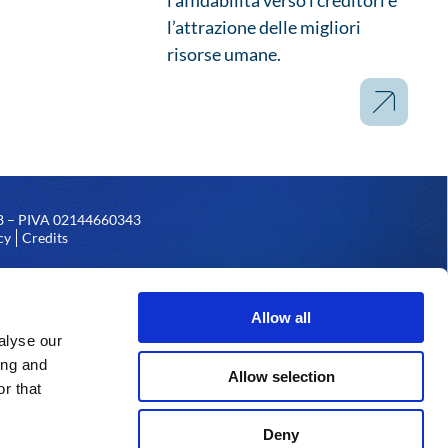
l’affidabilità verso i creditori e
l’attrazione delle migliori
risorse umane.
158 – PIVA 02144660343
cy
Credits
 sede legale in Reggio Emilia,
ese dell’Emilia e partita Iva,
Allow all
alyse our
ing and
Allow selection
r that
ambito del Programma Operativo FESR 2014-2020 della Provincia
Deny
di Sviluppo Regionale, dello Stato Italiano e della Provincia