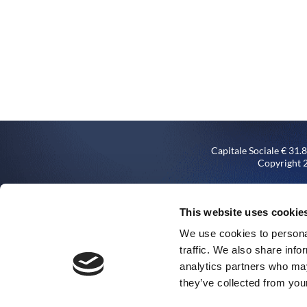
Capitale Sociale € 31
Copyright 2
Società sottoposta all’attivi
Via Rochdale n. 5, titolare d
This website uses cookie
We use cookies to personal
traffic. We also share info
analytics partners who may
they’ve collected from your
Impianto d
Autonoma d