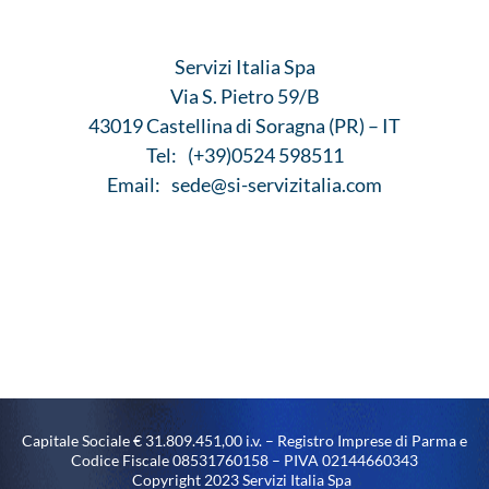
Servizi Italia Spa
Via S. Pietro 59/B
43019 Castellina di Soragna (PR) – IT
Tel:
(+39)0524 598511
Email:
sede@si-servizitalia.com
Capitale Sociale € 31.809.451,00 i.v. – Registro Imprese di Parma e
Codice Fiscale 08531760158 – PIVA 02144660343
Copyright 2023 Servizi Italia Spa