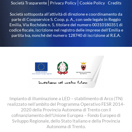
Società Trasparente
Privacy Policy
Cookie Policy
Credits
Società sottoposta all’attività di direzione e coordinamento da
parte di Coopservice S. Coop. p. A., con sede legale in Reggio
Emilia, Via Rochdale n. 5, titolare del numero 00310180351 di
codice fiscale, iscrizione nel registro delle imprese dell’Emilia e
partita Iva, nonché del numero 128740 di iscrizione al R.E.A.
Impianto di illuminazione a LED – stabilimento di Arco (TN)
realizzato nell’ambito del Programma Operativo FESR 2014-
2020 della Provincia Autonoma di Trento con il
cofinanziamento dell’Unione Europea – Fondo Europeo di
Sviluppo Regionale, dello Stato Italiano e della Provincia
Autonoma di Trento.