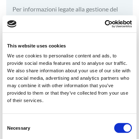
Per informazioni legate alla gestione del
personale.
hr.sede@servizitaliagroup.com
PEC:
personale.si-
This website uses cookies
servizitalia@postacert.cedacri.it
We use cookies to personalise content and ads, to
provide social media features and to analyse our traffic.
We also share information about your use of our site with
Gestione contratti e supporto clienti
our social media, advertising and analytics partners who
may combine it with other information that you’ve
segreteria.commerciale@servizitaliagroup.
provided to them or that they’ve collected from your use
com
of their services.
Finanza
Consent
Pagamenti, solleciti, avvisi di pagamento,
Necessary
Selection
banche, factoring.