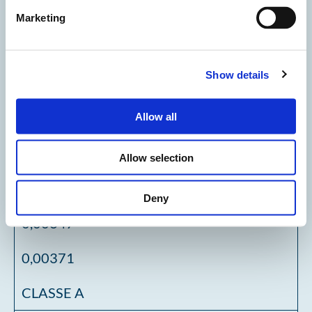
STABILIMENTI
Marketing
Single Score (Pt)
Show details
Soglia classe A
Classe prestazionale
Allow all
1
Allow selection
Arco
Deny
0,00347
0,00371
CLASSE A