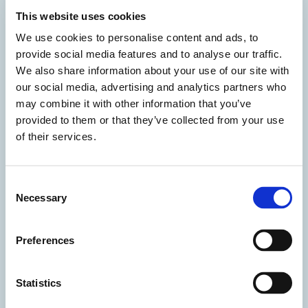
La fase di valutazione dell’impatto ambientale è
This website uses cookies
stata limitata alle sole categorie d’impatto
We use cookies to personalise content and ads, to
provide social media features and to analyse our traffic.
significative individuate dalla RCP, ovvero:
We also share information about your use of our site with
Cambiamenti climatici, Impoverimento della
our social media, advertising and analytics partners who
risorsa – acqua, Impoverimento della risorsa –
may combine it with other information that you’ve
vettori energetici
, e sono stati calcolati sia i
provided to them or that they’ve collected from your use
of their services.
risultati caratterizzati, che i risultati
normalizzati e pesati. Di seguito la classe
prestazionale di ogni stabilimento oggetto dello
Consent
Necessary
Selection
studio e la classe prestazionale ponderata dello
stabilimento di Servizi Italia.
Preferences
Statistics
N