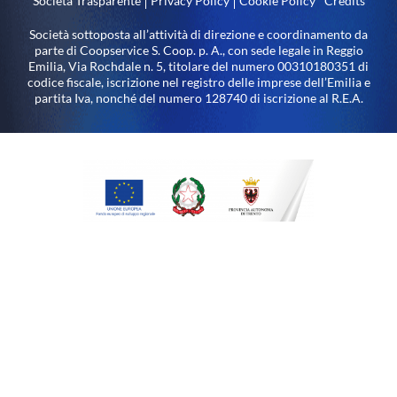
Società Trasparente
Privacy Policy
Cookie Policy
Credits
Società sottoposta all’attività di direzione e coordinamento da
parte di Coopservice S. Coop. p. A., con sede legale in Reggio
Emilia, Via Rochdale n. 5, titolare del numero 00310180351 di
codice fiscale, iscrizione nel registro delle imprese dell’Emilia e
partita Iva, nonché del numero 128740 di iscrizione al R.E.A.
Impianto di illuminazione a LED – stabilimento di Arco (TN)
realizzato nell’ambito del Programma Operativo FESR 2014-
2020 della Provincia Autonoma di Trento con il
cofinanziamento dell’Unione Europea – Fondo Europeo di
Sviluppo Regionale, dello Stato Italiano e della Provincia
Autonoma di Trento.