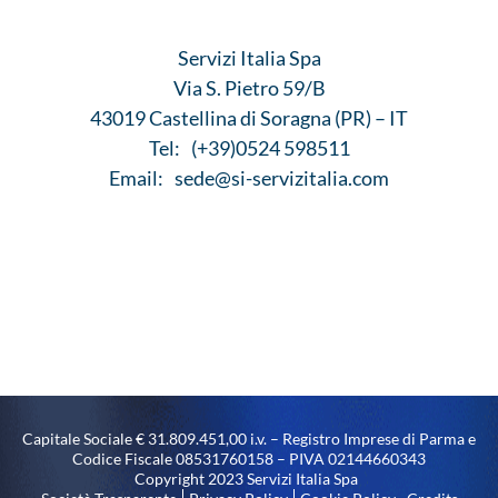
Servizi Italia Spa
Via S. Pietro 59/B
43019 Castellina di Soragna (PR) – IT
Tel:
(+39)0524 598511
Email:
sede@si-servizitalia.com
Capitale Sociale € 31.809.451,00 i.v. – Registro Imprese di Parma e
Codice Fiscale 08531760158 – PIVA 02144660343
Copyright 2023 Servizi Italia Spa