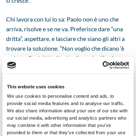
si cresce”.
Chi lavora con lui lo sa: Paolo non è uno che
arriva, risolve e se ne va. Preferisce dare “una
dritta”, aspettare, e lasciare che siano gli altri a
trovare la soluzione. “Non voglio che dicano ‘è
arrivato Paolo’. Voglio che dicano ‘ce l’ho fatta
io’.”
È la filosofia che oggi porta avanti anche
nell’
Academy di Servizi Italia
, dove
This website uses cookies
contribuisce a formare nuovi manutentori e
We use cookies to personalise content and ads, to
provide social media features and to analyse our traffic.
trasmettere alle nuove generazioni quel sapere
We also share information about your use of our site with
pratico che nasce dall’esperienza e dall’ascolto.
our social media, advertising and analytics partners who
may combine it with other information that you’ve
provided to them or that they’ve collected from your use