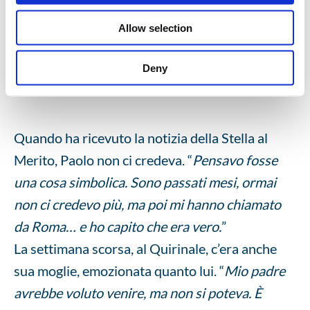
“
Bisogna guardare avanti. E avere fiducia nelle
Allow selection
proprie capacità: alla lunga, se vali, lo dimostri.
”
Deny
Un riconoscimento che parla di futuro
Quando ha ricevuto la notizia della Stella al
Merito, Paolo non ci credeva. “
Pensavo fosse
una cosa simbolica. Sono passati mesi, ormai
non ci credevo più, ma poi mi hanno chiamato
da Roma… e ho capito che era vero.
”
La settimana scorsa, al Quirinale, c’era anche
sua moglie, emozionata quanto lui. “
Mio padre
avrebbe voluto venire, ma non si poteva. È