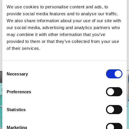
Il
noleggio di biancheria
piana sanificata
We use cookies to personalise content and ads, to
quotidianamente mette al centro i pazienti,
provide social media features and to analyse our traffic.
We also share information about your use of our site with
rendendo più tollerabile la degenza attraverso
our social media, advertising and analytics partners who
letti sempre puliti e accoglienti
.
may combine it with other information that you’ve
provided to them or that they’ve collected from your use
of their services.
Consent
Necessary
Selection
Preferences
Statistics
Marketing