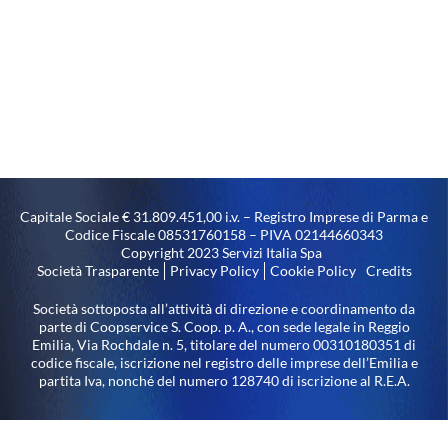
Capitale Sociale € 31.809.451,00 i.v. – Registro Imprese di Parma e
Codice Fiscale 08531760158 – PIVA 02144660343
Copyright 2023 Servizi Italia Spa
Società Trasparente
Privacy Policy
Cookie Policy
Credits
Società sottoposta all’attività di direzione e coordinamento da
parte di Coopservice S. Coop. p. A., con sede legale in Reggio
Emilia, Via Rochdale n. 5, titolare del numero 00310180351 di
codice fiscale, iscrizione nel registro delle imprese dell’Emilia e
partita Iva, nonché del numero 128740 di iscrizione al R.E.A.