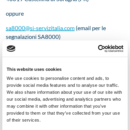
oppure
sa8000@si-servizitalia.com
(email per le
segnalazioni SA8000)
sa8000@sgs.com
(Ente di Certificazione
Nazionale SGS Italia S.p.A.)
saas@saasaccreditation.org
(Ente di
This website uses cookies
Certificazione internazionale SAAS)
We use cookies to personalise content and ads, to
La presa in carico della segnalazione verrà
provide social media features and to analyse our traffic.
We also share information about your use of our site with
eseguita nel più breve tempo possibile (max
our social media, advertising and analytics partners who
5gg). L’Ufficio Gestione Reclami SA8000
may combine it with other information that you’ve
comunicherà al mittente (laddove possibile) i
provided to them or that they’ve collected from your use
tempi stimati per la risoluzione della
of their services.
problematica segnalata coinvolgendo il Social