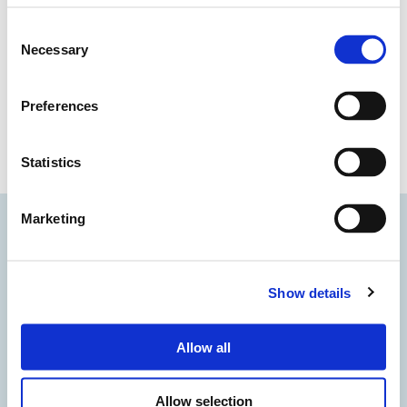
Performance Team per le necessarie azioni
Consent
Necessary
correttive.
Selection
Preferences
Statistics
Marketing
Show details
Allow all
Allow selection