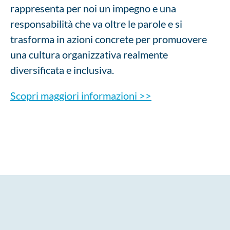
rappresenta per noi un impegno e una
responsabilità che va oltre le parole e si
trasforma in azioni concrete per promuovere
una cultura organizzativa realmente
diversificata e inclusiva.
Scopri maggiori informazioni >>
Benessere e serenità sociale: il welfare di Servizi Italia