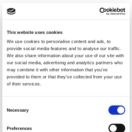
Nella maggior parte degli ospedali italiani, la
distribuzione ai reparti viene fatta
manualmente. Gli operatori dei guardaroba
This website uses cookies
preparano le dotazioni di reparto e posizionano
We use cookies to personalise content and ads, to
il materiale all’interno di specifici carrelli, che
provide social media features and to analyse our traffic.
poi vengono portati all’ingresso di ciascun
We also share information about your use of our site with
our social media, advertising and analytics partners who
reparto. La consegna del pulito avviene
may combine it with other information that you’ve
generalmente una volta al giorno.
provided to them or that they’ve collected from your use
of their services.
In alcuni ospedali più all’avanguardia, sono stati
introdotti dei
sistemi di logistica automatizzata
Consent
Necessary
Selection
che prevedono l’uso di cart filoguidati
, in grado
di trasportare su percorsi stabiliti pesi e volumi
Preferences
differenti, a seconda delle diverse esigenze.