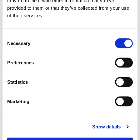
may combine it with other information that you’ve
sul sito di AICO.
provided to them or that they’ve collected from your use
of their services.
Noi saremo presenti per tutta la durata del
convegno.
Consent
Necessary
Selection
Preferences
Statistics
Marketing
Show details
Servizi Italia Spa
Via S. Pietro 59/B