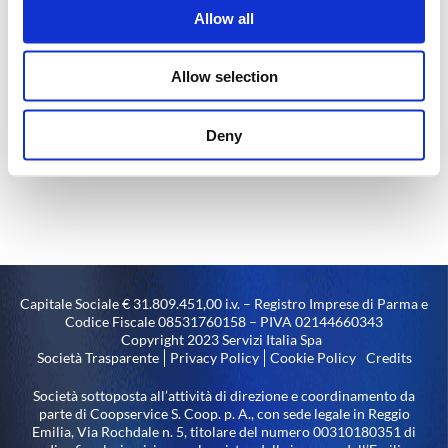
43019 Castellina di Soragna (PR) – IT
Allow all
Tel:
(+39)0524 598511
Email:
sede@si-servizitalia.com
Allow selection
Deny
Capitale Sociale € 31.809.451,00 i.v. – Registro Imprese di Parma e
Codice Fiscale 08531760158 – PIVA 02144660343
Copyright 2023 Servizi Italia Spa
Società Trasparente
Privacy Policy
Cookie Policy
Credits
Società sottoposta all’attività di direzione e coordinamento da
parte di Coopservice S. Coop. p. A., con sede legale in Reggio
Emilia, Via Rochdale n. 5, titolare del numero 00310180351 di