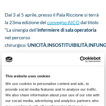
Dal 3 al 5 aprile, presso il Pala Riccione si terrà
la 23ma edizione del
convegno AICO
dal titolo
“La sinergia dell’
infermiere di sala operatoria
nel percorso
chirurgico:
UNICITÀ
,
INSOSTITUIBILITÀ
,
INFUNG
Si parlerà soprattutto dell’unicità
dell’infermiere di sala operatoria, dell’unicità
della clinica dell’infermieristica di sala
This website uses cookies
operatoria, puntando sull’infungibilità
We use cookies to personalise content and ads, to
dell’infermiere.
provide social media features and to analyse our traffic.
We also share information about your use of our site with
our social media, advertising and analytics partners who
Trovate il
programma completo
in versione pdf