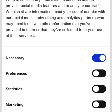
continuo, la piena conformità, nota anche come
provide social media features and to analyse our traffic.
We also share information about your use of our site with
“Performance Totale”.
our social media, advertising and analytics partners who
may combine it with other information that you’ve
L’applicazione e il monitoraggio dei requisiti
provided to them or that they’ve collected from your use
of their services.
previsti dalla norma, viene effettuata attraverso
un gruppo di lavoro composto da membri del
management e rappresentanti e dei lavoratori,
Consent
Necessary
Selection
chiamato
Social Performance Team
(SPT).
Preferences
Il
coinvolgimento e
la
partecipazione attiva
e congiunta di tutte le istanze
presenti
Statistics
all’interno di un’impresa è, infatti, una
caratteristica primaria del processo di
Marketing
adeguamento allo standard.