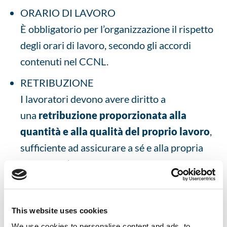
ORARIO DI LAVORO
È obbligatorio per l’organizzazione il rispetto
degli orari di lavoro, secondo gli accordi
contenuti nel CCNL.
RETRIBUZIONE
I lavoratori devono avere diritto a
una
retribuzione proporzionata alla
quantità e alla qualità del proprio lavoro
,
sufficiente ad assicurare a sé e alla propria
famiglia un’esistenza dignitosa.
Seguendo questa mappa operativa, lo standard
SA8000 permette a un’organizzazione di
This website uses cookies
raggiungere, attraverso il miglioramento
We use cookies to personalise content and ads, to