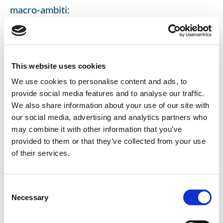
macro-ambiti:
Organizzazione del lavoro
Cultura Aziendale / Diversity Equality &
This website uses cookies
Inclusion Mgt
We use cookies to personalise content and ads, to
provide social media features and to analyse our traffic.
Comunicazione
We also share information about your use of our site with
our social media, advertising and analytics partners who
Welfare aziendale / People caring
may combine it with other information that you’ve
Welfare territoriale
provided to them or that they’ve collected from your use
of their services.
Nuove tecnologie
Una volta completata questa prima fase di
Consent
Necessary
Selection
analisi, l’organizzazione ha
tre anni di tempo
per realizzare le misure previste nel Piano
, con