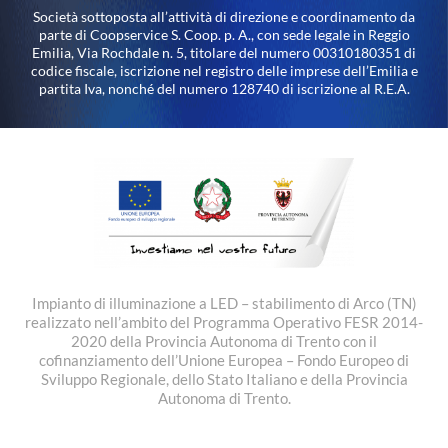
Società sottoposta all’attività di direzione e coordinamento da
parte di Coopservice S. Coop. p. A., con sede legale in Reggio
Emilia, Via Rochdale n. 5, titolare del numero 00310180351 di
codice fiscale, iscrizione nel registro delle imprese dell’Emilia e
partita Iva, nonché del numero 128740 di iscrizione al R.E.A.
Impianto di illuminazione a LED – stabilimento di Arco (TN)
realizzato nell’ambito del Programma Operativo FESR 2014-
2020 della Provincia Autonoma di Trento con il
cofinanziamento dell’Unione Europea – Fondo Europeo di
Sviluppo Regionale, dello Stato Italiano e della Provincia
Autonoma di Trento.