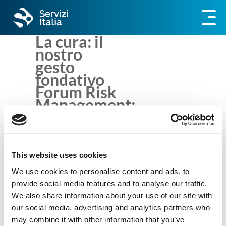
La cura: il
nostro
gesto
fondativo
Forum Risk
Management:
Servizi Italia
ci sarà
This website uses cookies
We use cookies to personalise content and ads, to
provide social media features and to analyse our traffic.
Servizi Italia Spa
We also share information about your use of our site with
Via S. Pietro 59/B
our social media, advertising and analytics partners who
43019 Castellina di Soragna (PR) – IT
may combine it with other information that you’ve