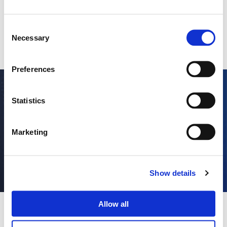
Consent
Necessary
Selection
Preferences
Capitale Sociale € 31.809.451,00 i.v. – Registro Imprese di Parma e
Codice Fiscale 08531760158 – PIVA 02144660343
Statistics
Copyright 2023 Servizi Italia Spa
Società Trasparente
Privacy Policy
Cookie Policy
Credits
Marketing
Società sottoposta all’attività di direzione e coordinamento da
parte di Coopservice S. Coop. p. A., con sede legale in Reggio
Emilia, Via Rochdale n. 5, titolare del numero 00310180351 di
codice fiscale, iscrizione nel registro delle imprese dell’Emilia e
partita Iva, nonché del numero 128740 di iscrizione al R.E.A.
Show details
Allow all