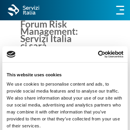
Forum Risk
Management:
Servizi Italia
ci sarà
This website uses cookies
Servizi Italia Spa
We use cookies to personalise content and ads, to
Via S. Pietro 59/B
provide social media features and to analyse our traffic.
43019 Castellina di Soragna (PR) – IT
We also share information about your use of our site with
Tel:
(+39)0524 598511
our social media, advertising and analytics partners who
may combine it with other information that you’ve
Email:
sede@si-servizitalia.com
provided to them or that they’ve collected from your use
of their services.