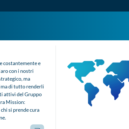
alia 2025/2026: investire oggi
nclude il primo modulo del
e costantemente e
aro con i nostri
 strategico, ma
rima di tutto renderli
i attivi del Gruppo
tra Mission:
chi si prende cura
ne.