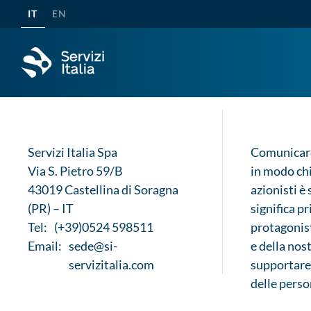
Borse di studio Servizi It
IT
EN
nel talento di domani
Academy Conduttori: si co
secondo ciclo
Servizi Italia Spa
Comunicar
Via S. Pietro 59/B
in modo chi
43019 Castellina di Soragna
azionisti è
(PR) – IT
significa p
Tel:
(+39)0524 598511
protagonist
Email:
sede@si-
e della nos
servizitalia.com
supportare 
delle perso