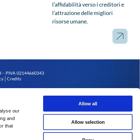
l’affidabilità verso i creditori e
l’attrazione delle migliori
risorse umane.
158 – PIVA 02144660343
cy
Credits
 sede legale in Reggio Emilia,
ese dell’Emilia e partita Iva,
Allow all
alyse our
ing and
Allow selection
r that
ambito del Programma Operativo FESR 2014-2020 della Provincia