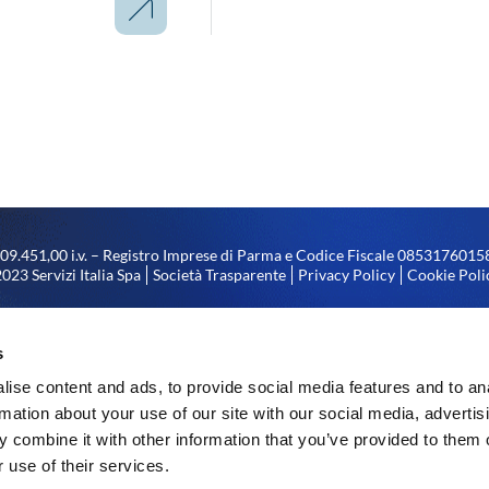
.809.451,00 i.v. – Registro Imprese di Parma e Codice Fiscale 08531760
023 Servizi Italia Spa
Società Trasparente
Privacy Policy
Cookie Poli
tà di direzione e coordinamento da parte di Coopservice S. Coop. p. A., con
el numero 00310180351 di codice fiscale, iscrizione nel registro delle impr
s
nonché del numero 128740 di iscrizione al R.E.A.
ise content and ads, to provide social media features and to an
rmation about your use of our site with our social media, advertis
 combine it with other information that you’ve provided to them o
 use of their services.
i illuminazione a LED – stabilimento di Arco (TN) realizzato nell’