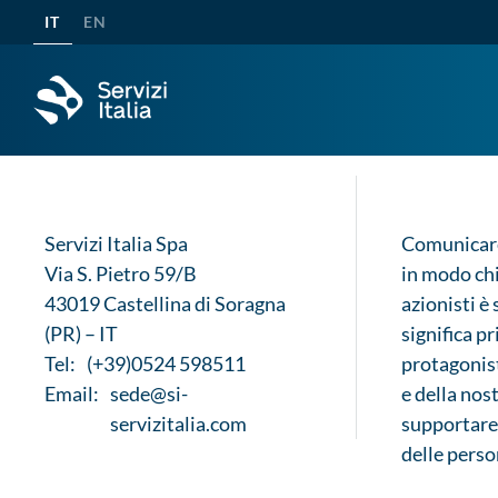
Obiettivi di crescita
IT
EN
Servizi Italia Spa
Comunicar
Via S. Pietro 59/B
in modo chi
43019 Castellina di Soragna
azionisti è
(PR) – IT
significa p
Tel:
(+39)0524 598511
protagonist
Email:
sede@si-
e della nos
servizitalia.com
supportare 
delle perso