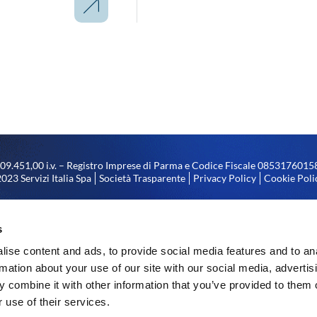
.809.451,00 i.v. – Registro Imprese di Parma e Codice Fiscale 08531760
023 Servizi Italia Spa
Società Trasparente
Privacy Policy
Cookie Poli
tà di direzione e coordinamento da parte di Coopservice S. Coop. p. A., con
el numero 00310180351 di codice fiscale, iscrizione nel registro delle impr
s
nonché del numero 128740 di iscrizione al R.E.A.
ise content and ads, to provide social media features and to an
rmation about your use of our site with our social media, advertis
 combine it with other information that you’ve provided to them o
 use of their services.
i illuminazione a LED – stabilimento di Arco (TN) realizzato nell’