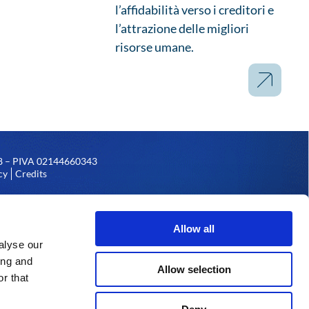
l’affidabilità verso i creditori e
l’attrazione delle migliori
risorse umane.
158 – PIVA 02144660343
cy
Credits
 sede legale in Reggio Emilia,
ese dell’Emilia e partita Iva,
Allow all
alyse our
ing and
Allow selection
r that
ambito del Programma Operativo FESR 2014-2020 della Provincia