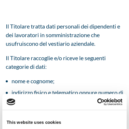
Il Titolare tratta dati personali dei dipendenti e
dei lavoratori in somministrazione che
usufruiscono del vestiario aziendale.
Il Titolare raccoglie e/o riceve le seguenti
categorie di dati:
nome e cognome;
indirizzo fisico e telematico oppure numero di
telefono mobile;
informazioni inerenti alla mansione svolta e
alla taglia necessaria per il vestiario
This website uses cookies