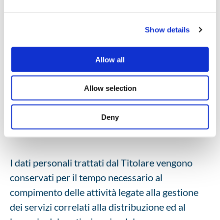
mezzo dell’applicativo messo a disposizione di
Servizi Italia S.p.A. non produce alcun effetto
Show details
rispetto al rapporto di lavoro instaurato con il
Titolare. È salvo il diritto di opporsi in ogni
Allow all
momento ai trattamenti fondati sul legittimo
interesse per motivi connessi ad una situazione
Allow selection
particolare.
Deny
I dati personali trattati dal Titolare vengono
conservati per il tempo necessario al
compimento delle attività legate alla gestione
dei servizi correlati alla distribuzione ed al