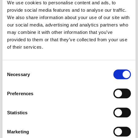
aziendale.
We use cookies to personalise content and ads, to
provide social media features and to analyse our traffic.
We also share information about your use of our site with
our social media, advertising and analytics partners who
may combine it with other information that you’ve
provided to them or that they’ve collected from your use
Il trattamento dei dati personali avviene
of their services.
attraverso supporti cartacei ed informatici.
Consent
Per tutte le finalità indicate, i dati personali
Necessary
Selection
sono trattati e conservati su server ubicati
all’interno dell’Unione Europea
Preferences
Statistics
Il mancato conferimento dei dati personali a
Marketing