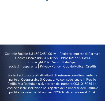
Capitale Sociale € 31.809.451,00 i.v. – Registro Imprese di Parma e
Codice Fiscale 08531760158 – PIVA 02144660343
Copyright 2023 Servizi Italia Spa
Società Trasparente
Privacy Policy
Cookie Policy
Credits
Società sottoposta all’attività di direzione e coordinamento da
parte di Coopservice S. Coop. p. A., con sede legale in Reggio
Emilia, Via Rochdale n. 5, titolare del numero 00310180351 di
codice fiscale, iscrizione nel registro delle imprese dell’Emilia e
partita Iva, nonché del numero 128740 di iscrizione al R.E.A.