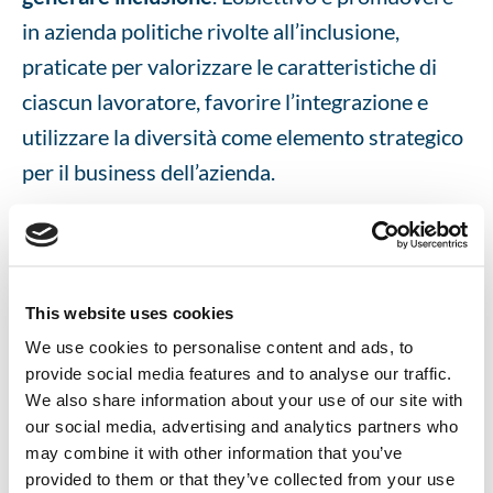
in azienda politiche rivolte all’inclusione,
praticate per valorizzare le caratteristiche di
ciascun lavoratore, favorire l’integrazione e
utilizzare la diversità come elemento strategico
per il business dell’azienda.
Tramite la promozione di una cultura aziendale
inclusiva, il Diversity Manager si pone
l’
obiettivo di favorire lo sviluppo di idee
This website uses cookies
creative e innovative
, attingendo a un terreno
We use cookies to personalise content and ads, to
provide social media features and to analyse our traffic.
molto fertile composto di background e
We also share information about your use of our site with
esperienze differenti.
our social media, advertising and analytics partners who
may combine it with other information that you’ve
provided to them or that they’ve collected from your use
Individuate dunque le diversità, il Diversity