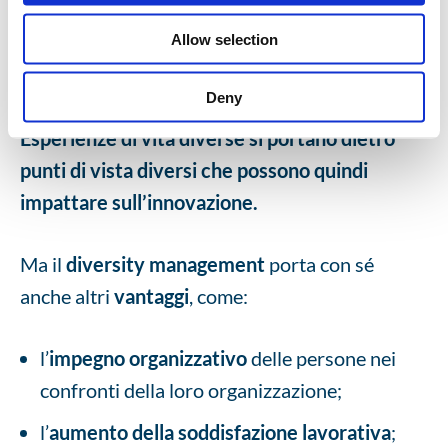
diverse esigenze dei propri clienti e offrire un
Allow selection
prodotto o un servizio declinati sulle loro
diverse necessità.
Deny
Esperienze di vita diverse si portano dietro
punti di vista diversi che possono quindi
impattare sull’innovazione.
Ma il
diversity management
porta con sé
anche altri
vantaggi
, come:
l’
impegno organizzativo
delle persone nei
confronti della loro organizzazione;
l’
aumento della soddisfazione lavorativa
;